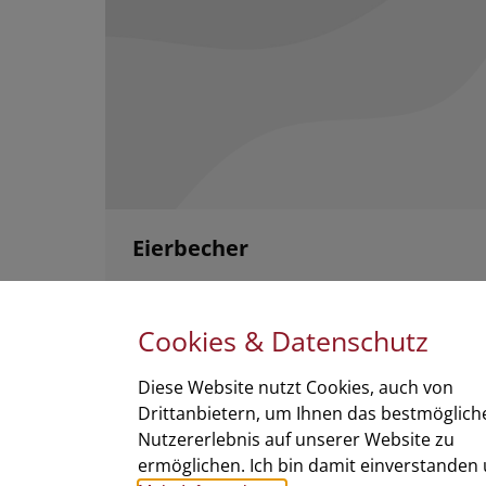
Eierbecher
Von
P R
29. Mai 2017
Kommentar hinterlassen
Solide Handwerkskunst fürs Frühstücksei. um
Cookies & Datenschutz
€ 1,– inkl. Mwst
Diese Website nutzt Cookies, auch von
Drittanbietern, um Ihnen das bestmöglich
Nutzererlebnis auf unserer Website zu
©
art.waldsoft
ermöglichen. Ich bin damit einverstanden 