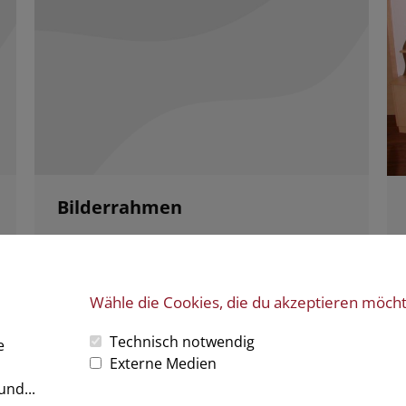
Bilderrahmen
Von
P R
29. Mai 2017
Kommentar hinterlassen
Bilderrahmen zum Preis von € 1,– inkl. Mwst.
Wähle die Cookies, die du akzeptieren möch
Technisch notwendig
e
Externe Medien
Büro: Oberstrahlbach 116 | 3910 Zwettl | T: 02822 520 18 |
tischle
und...