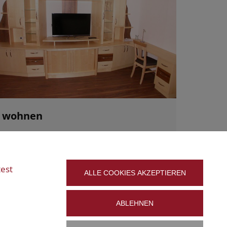
wohnen
Von
P R
3. Mai 2017
Kommentar hinterlassen
test
ALLE COOKIES AKZEPTIEREN
ABLEHNEN
rei@ntw-design.at
Impressum
Datenschutz
Cookies bearbeiten