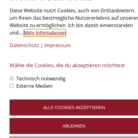
Diese Website nutzt Cookies, auch von Drittanbietern,
um Ihnen das bestmögliche Nutzererlebnis auf unsere
©
art.waldsoft
Website zu ermöglichen. Ich bin damit einverstanden
Büro: Oberstrahlbach 116 | 3910 Zwettl | T: 02822 520 18 |
tischlerei@ntw-
und...
design.at
Impressum
Datenschutz
Cookies bearbeiten
Mehr Informationen
Datenschutz
|
Impressum
Wähle die Cookies, die du akzeptieren möchtest
Technisch notwendig
Externe Medien
ALLE COOKIES AKZEPTIEREN
ABLEHNEN