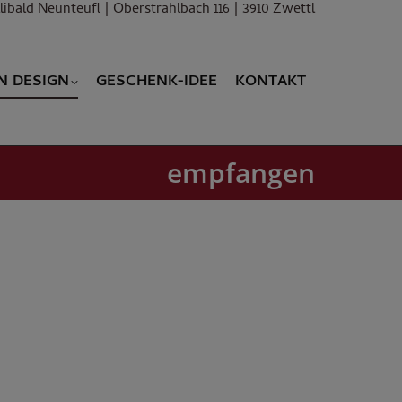
libald Neunteufl | Oberstrahlbach 116 | 3910 Zwettl
N DESIGN
GESCHENK-IDEE
KONTAKT
N DESIGN
GESCHENK-IDEE
KONTAKT
empfangen