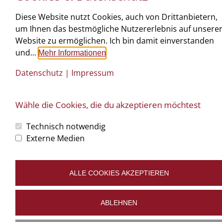
©
art.waldsoft
Diese Website nutzt Cookies, auch von Drittanbietern,
Büro: Oberstrahlbach 116 | 3910 Zwettl | T: 02822 520 18 |
tischlerei@ntw-
um Ihnen das bestmögliche Nutzererlebnis auf unsere
design.at
Impressum
Datenschutz
Cookies bearbeiten
Website zu ermöglichen. Ich bin damit einverstanden
und...
Mehr Informationen
Datenschutz
|
Impressum
Wähle die Cookies, die du akzeptieren möchtest
Technisch notwendig
Externe Medien
ALLE COOKIES AKZEPTIEREN
ABLEHNEN