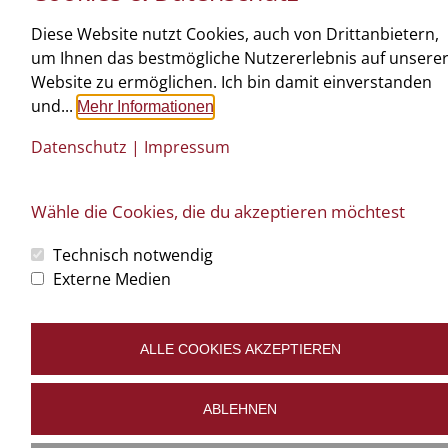
©
art.waldsoft
Diese Website nutzt Cookies, auch von Drittanbietern,
Büro: Oberstrahlbach 116 | 3910 Zwettl | T: 02822 520 18 |
tischlerei@ntw-
um Ihnen das bestmögliche Nutzererlebnis auf unsere
design.at
Impressum
Datenschutz
Cookies bearbeiten
Website zu ermöglichen. Ich bin damit einverstanden
und...
Mehr Informationen
Datenschutz
|
Impressum
Wähle die Cookies, die du akzeptieren möchtest
Technisch notwendig
Externe Medien
ALLE COOKIES AKZEPTIEREN
ABLEHNEN