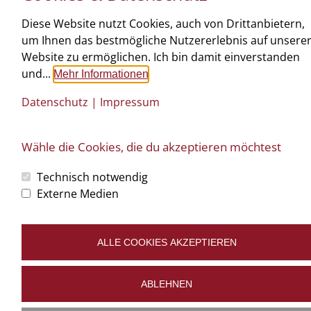
Diese Website nutzt Cookies, auch von Drittanbietern,
um Ihnen das bestmögliche Nutzererlebnis auf unsere
Website zu ermöglichen. Ich bin damit einverstanden
und...
Mehr Informationen
Datenschutz
|
Impressum
Wähle die Cookies, die du akzeptieren möchtest
©
art.waldsoft
Büro: Oberstrahlbach 116 | 3910 Zwettl | T: 02822 520 18 |
tischlerei@ntw-
Technisch notwendig
design.at
Impressum
Datenschutz
Cookies bearbeiten
Externe Medien
ALLE COOKIES AKZEPTIEREN
ABLEHNEN