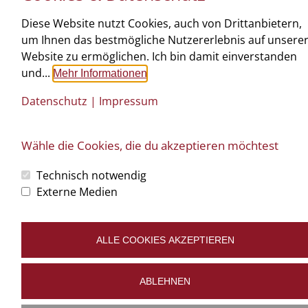
Diese Website nutzt Cookies, auch von Drittanbietern,
um Ihnen das bestmögliche Nutzererlebnis auf unsere
Website zu ermöglichen. Ich bin damit einverstanden
und...
Mehr Informationen
Datenschutz
|
Impressum
Wähle die Cookies, die du akzeptieren möchtest
©
art.waldsoft
Büro: Oberstrahlbach 116 | 3910 Zwettl | T: 02822 520 18 |
tischlerei@ntw-
Technisch notwendig
design.at
Impressum
Datenschutz
Cookies bearbeiten
Externe Medien
ALLE COOKIES AKZEPTIEREN
ABLEHNEN