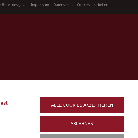
rei@ntw-design.at
Impressum
Datenschutz
Cookies bearbeiten
test
ALLE COOKIES AKZEPTIEREN
ABLEHNEN