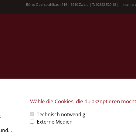
Büro: Oberstrahlbach 116 | 3910 Zwettl | T: 02822 520 18 |
tischle
Wähle die Cookies, die du akzeptieren möch
Technisch notwendig
e
Externe Medien
und...