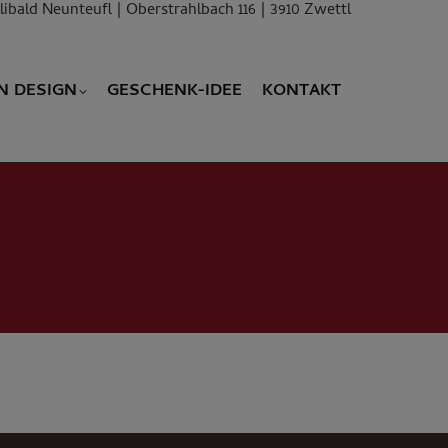
libald Neunteufl | Oberstrahlbach 116 | 3910 Zwettl
N DESIGN
GESCHENK-IDEE
KONTAKT
N DESIGN
GESCHENK-IDEE
KONTAKT